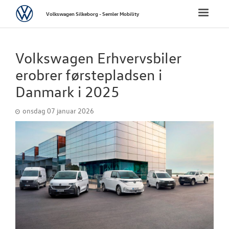
Volkswagen
Toggle
Volkswagen Silkeborg - Semler Mobility
naviga
FORSIDE
Volkswagen Erhvervsbiler
NYE PERSONBI
erobrer førstepladsen i
Danmark i 2025
NYE VAREBILER
onsdag 07 januar 2026
BRUGTE BILER
VÆRKSTED
SKADECENTER
TILBEHØR