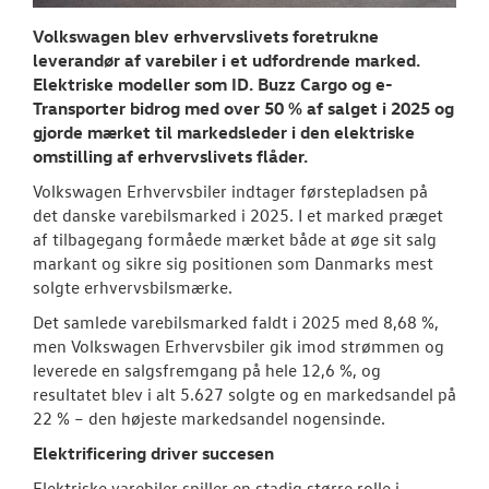
RESERVEDELE
Volkswagen blev erhvervslivets foretrukne
leverandør af varebiler i et udfordrende marked.
NYHEDER
Elektriske modeller som ID. Buzz Cargo og e-
Transporter bidrog med over 50 % af salget i 2025 og
Semler Mobilit
gjorde mærket til markedsleder i den elektriske
åbner pladevæ
omstilling af erhvervslivets flåder.
Tilmeld dig V
Volkswagen Erhvervsbiler indtager førstepladsen på
Danmarks nyh
det danske varebilsmarked i 2025. I et marked præget
af tilbagegang formåede mærket både at øge sit salg
Aktuelt
markant og sikre sig positionen som Danmarks mest
solgte erhvervsbilsmærke.
OM OS
Det samlede varebilsmarked faldt i 2025 med 8,68 %,
men Volkswagen Erhvervsbiler gik imod strømmen og
JOB OG KARRI
leverede en salgsfremgang på hele 12,6 %, og
resultatet blev i alt 5.627 solgte og en markedsandel på
22 % – den højeste markedsandel nogensinde.
Elektrificering driver succesen
Elektriske varebiler spiller en stadig større rolle i