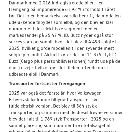
Danmark med 2.016 indregistrerede biler – en
fremgang på imponerende 61,93 % i forhold til året
før. Det er en bemærkelsesværdig bedrift, da modellen
udelukkende tilbydes som elbil, og den blev en klar
nummer et i det elektriske segment med en
markedsandel på 25,47 %. ID. Buzz nyder også stor
succes som personbil, hvor det blev til 4.493 solgte i
2025, hvilket gjorde modellen til den syvende mest
solgte personbil. Aktuelt kører der nu 11.875 styk ID.
Buzz (Cargo plus personbilsversionen) rundt ude på de
danske veje, hvilket gør det til den ottende mest
udbredte elbil i Danmark.
Transporter fortsætter fremgangen
2025 var også det første år, hvor Volkswagen
Erhvervsbiler kunne tilbyde Transporter i en
fuldelektrisk version. Det blev til 564 styk e-
Transporter, og sammen med de dieseldrevne versioner
blev det i alt til 1.769 styk Transporter i 2025 og en
samlet placering som nummer fire i totalsalget af
erhvervsbiler. Introduktionen af den nye Transporter