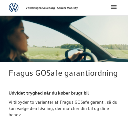
Volkswagen
Toggle
Volkswagen Silkeborg - Semler Mobility
naviga
FORSIDE
NYE PERSONBI
NYE VAREBILER
BRUGTE BILER
Fragus GOSafe garantiordning
Brugtbilsafdel
Udvidet tryghed når du køber brugt bil
Finansiering
Vi tilbyder to varianter af Fragus GOSafe garanti, så du
Brugtbilsvurd
kan vælge den løsning, der matcher din bil og dine
behov.
Autoriseret V
Brugtbilsattes