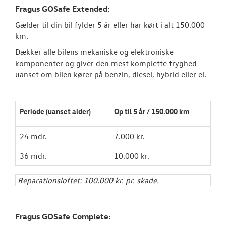
Fragus GOSafe Extended:
Garantiordnin
Gælder til din bil fylder 5 år eller har kørt i alt 150.000
km.
VÆRKSTED
Dækker alle bilens mekaniske og elektroniske
komponenter og giver den mest komplette tryghed –
SKADECENTER
uanset om bilen kører på benzin, diesel, hybrid eller el.
TILBEHØR
Periode (uanset alder)
Op til 5 år / 150.000 km
RESERVEDELE
24 mdr.
7.000 kr.
NYHEDER
36 mdr.
10.000 kr.
OM OS
Reparationsloftet: 100.000 kr. pr. skade.
JOB OG KARRI
Fragus GOSafe Complete: