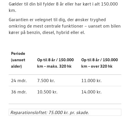
Gælder til din bil fylder 8 år eller har kørt i alt 150.000
km.
Garantien er velegnet til dig, der ønsker tryghed
omkring de mest centrale funktioner – uanset om bilen
kører på benzin, diesel, hybrid eller el.
Periode
(uanset
Op til 8 år / 150.000
O
p til 8 år / 150.000
alder)
km - maks. 320 hk
km - over 320 hk
24 mdr.
7.500 kr.
11.000 kr.
36 mdr.
10.500 kr.
14.000 kr.
Reparationsloftet: 75.000 kr. pr. skade.