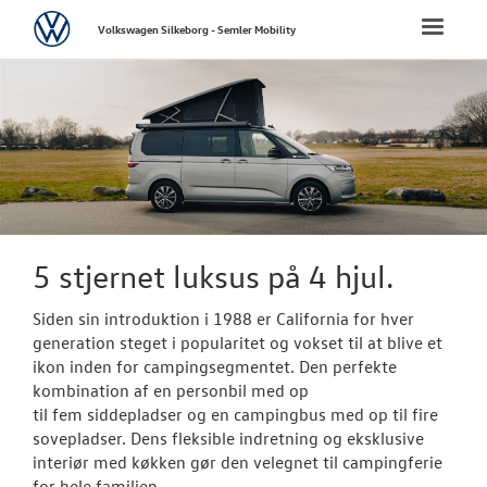
Volkswagen
Toggle
Volkswagen Silkeborg - Semler Mobility
naviga
FORSIDE
NYE PERSONBI
Bestil prøvetu
Book en salgs
5 stjernet luksus på 4 hjul.
Byg din Volks
Siden sin introduktion i 1988 er California for hver
generation steget i popularitet og vokset til at blive et
Privatleasing
ikon inden for campingsegmentet. Den perfekte
kombination af en personbil med op
Finansiering
til fem siddepladser og en campingbus med op til fire
sovepladser. Dens fleksible indretning og eksklusive
Elektrisk Volks
interiør med køkken gør den velegnet til campingferie
for hele familien.
Modeller