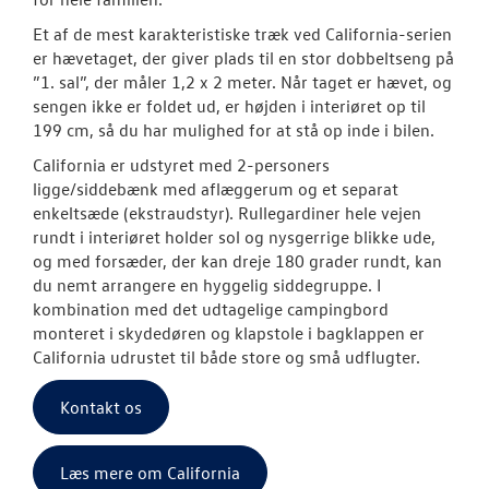
Et af de mest karakteristiske træk ved California-serien
ID.3 Neo
er hævetaget, der giver plads til en stor dobbeltseng på
”1. sal”, der måler 1,2 x 2 meter. Når taget er hævet, og
ID.4
sengen ikke er foldet ud, er højden i interiøret op til
199 cm, så du har mulighed for at stå op inde i bilen.
ID.5
California er udstyret med 2-personers
ligge/siddebænk med aflæggerum og et separat
T-Roc
enkeltsæde (ekstraudstyr). Rullegardiner hele vejen
rundt i interiøret holder sol og nysgerrige blikke ude,
ID. Buzz
og med forsæder, der kan dreje 180 grader rundt, kan
du nemt arrangere en hyggelig siddegruppe. I
Aktuelle kam
kombination med det udtagelige campingbord
monteret i skydedøren og klapstole i bagklappen er
California
California udrustet til både store og små udflugter.
ID. Polo
Kontakt os
Pendlerleasin
Læs mere om California
ID. Cross