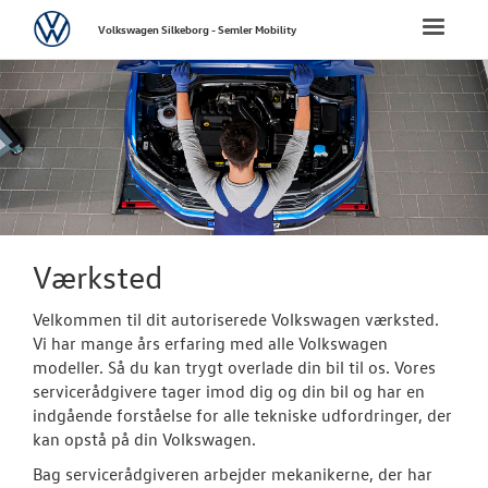
Volkswagen
Toggle
Volkswagen Silkeborg - Semler Mobility
naviga
FORSIDE
NYE PERSONBI
NYE VAREBILER
BRUGTE BILER
Værksted
Velkommen til dit autoriserede Volkswagen værksted.
VÆRKSTED
Vi har mange års erfaring med alle Volkswagen
modeller. Så du kan trygt overlade din bil til os. Vores
Bestil tid på 
servicerådgivere tager imod dig og din bil og har en
indgående forståelse for alle tekniske udfordringer, der
Koncepter og 
kan opstå på din Volkswagen.
Volkswagen Se
Bag servicerådgiveren arbejder mekanikerne, der har