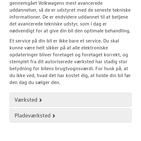
gennemgået Volkwagens mest avancerede
Service 5+ til e
uddannelser, så de er udstyret med de seneste tekniske
informationer. De er endvidere uddannet til at betjene
Volkswagen Er
det avancerede tekniske udstyr, som i dag er
Service 5+
nødvendigt for at give din bil den optimale behandling.
Et service på din bil er ikke bare et service. Du skal
Serviceabonn
kunne være helt sikker på at alle elektroniske
opdateringer bliver foretaget og foretaget korrekt, og
Softwareopda
stemplet fra dit autoriserede værksted har stadig stor
betydning for bilens brugtvognsværdi. For husk på, at
Velkomstpakke 
du ikke ved, hvad det har kostet dig, at holde din bil før
den dag du sælger den.
VW Connect
MinVolkswage
Værksted
Service Cam
Pladeværksted
Tjekvik
Autoriseret V