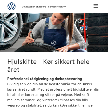
Volkswagen
Toggle
Volkswagen Silkeborg - Semler Mobility
naviga
FORSIDE
NYE PERSONBI
NYE VAREBILER
BRUGTE BILER
Hjulskifte - Kør sikkert hele
året
VÆRKSTED
Professionel rådgivning og dækopbevaring
Bestil tid på 
Giv dig selv og din bil de bedste vilkår for en sikker
kørsel året rundt. Med et professionelt hjulskifte er din
Koncepter og 
bil altid er køreklar og sikker på vejene. Med skift
mellem sommer- og vinterdæk tilpasses din bils
Volkswagen Se
vejgreb og stabilitet, så du kan køre sikkert i enhver