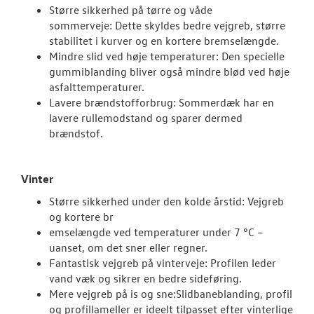
Større sikkerhed på tørre og våde
Brugtbilsattes
sommerveje: Dette skyldes bedre vejgreb, større
stabilitet i kurver og en kortere bremselængde.
Hjulskifte
Mindre slid ved høje temperaturer: Den specielle
gummiblanding bliver også mindre blød ved høje
Hjulskifte Erh
asfalttemperaturer.
Lavere brændstofforbrug: Sommerdæk har en
SKADECENTER
lavere rullemodstand og sparer d
ermed
brændstof.
TILBEHØR
Vinter
RESERVEDELE
Større sikkerhed under den kolde årstid: Vejgreb
og kortere br
NYHEDER
emselængde ved temperaturer under 7 °C –
uanset, om det sner eller regner.
OM OS
Fantastisk vejgreb på vinterveje: Profilen leder
vand væk og sikrer en bedre sideføring.
Mere vejgreb på is og sne:Slidbaneblanding, profil
JOB OG KARRI
og profillameller er ideelt tilpasset efter vinterlige