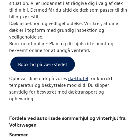
situation. Vi er uddannet i at rådgive dig i valg af dæk
Service 5+ til e
til din bil. Dermed får du altid de dæk som passer til din
bil og kørestil.
Volkswagen Er
Dækinspektion og vedligeholdelse: Vi sikrer, at dine
Service 5+
dæk er i topform med grundig inspektion og
vedligeholdelse.
Serviceabonn
Book nemt online: Planlæg dit hjulskifte nemt og
bekvemt online for at undgå ventetid.
Softwareopda
Book tid på værkstedet
Velkomstpakke 
Opbevar dine dæk på vores
dækhotel
for korrekt
VW Connect
temperatur og beskyttelse mod slid. Du slipper
samtidig for besværet med dæktransport og
MinVolkswage
opbevaring.
Service Cam
Fordele ved autorisede sommerhjul og vinterhjul fra
Tjekvik
Volkswagen
Sommer
Autoriseret V