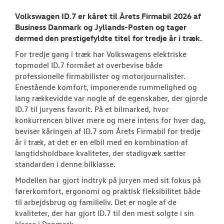
RESERVEDELE
Volkswagen ID.7 er kåret til Årets Firmabil 2026 af
Business Danmark og Jyllands-Posten og tager
NYHEDER
dermed den prestigefyldte titel for tredje år i træk.
Semler Mobilit
For tredje gang i træk har Volkswagens elektriske
åbner pladevæ
topmodel ID.7 formået at overbevise både
professionelle firmabilister og motorjournalister.
Tilmeld dig V
Enestående komfort, imponerende rummelighed og
Danmarks nyh
lang rækkevidde var nogle af de egenskaber, der gjorde
ID.7 til juryens favorit. På et bilmarked, hvor
Aktuelt
konkurrencen bliver mere og mere intens for hver dag,
beviser kåringen af ID.7 som Årets Firmabil for tredje
år i træk, at det er en elbil med en kombination af
OM OS
langtidsholdbare kvaliteter, der stadigvæk sætter
standarden i denne bilklasse.
JOB OG KARRI
Modellen har gjort indtryk på juryen med sit fokus på
førerkomfort, ergonomi og praktisk fleksibilitet både
til arbejdsbrug og familieliv. Det er nogle af de
kvaliteter, der har gjort ID.7 til den mest solgte i sin
klasse i Danmark.