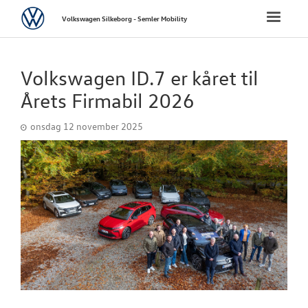
Volkswagen
Toggle
Volkswagen Silkeborg - Semler Mobility
naviga
FORSIDE
Volkswagen ID.7 er kåret til
NYE PERSONBI
Årets Firmabil 2026
onsdag 12 november 2025
NYE VAREBILER
BRUGTE BILER
VÆRKSTED
SKADECENTER
TILBEHØR