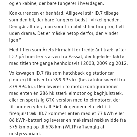
og en kabine, der bare fungerer i hverdagen.
Konkurrencen er benhård. Alligevel står ID.7 tilbage
som den bil, der bare fungerer bedst i virkeligheden.
Den gør alt det, man som firmabilist har brug for, helt
uden drama. Det er måske netop derfor, den vinder
igen.”
Med titlen som Årets Firmabil for tredje år i træk løfter
ID.7 på fineste vis arven fra Passat, der ligeledes kørte
med titlen tre gange henholdsvis i 2008, 2009 og 2012.
Volkswagen ID.7 fås som hatchback og stationcar
(Tourer) til priser fra 399.995 kr. (beskatningsværdi fra
379.994 kr.). Den leveres i to motorkonfigurationer
med enten én 286 hk stærk elmotor og baghjulstræk,
eller en sportslig GTX-version med to elmotorer, der
tilsammen yder i alt 340 hk gennem et elektrisk
firehjulstræk. ID.7 kommer enten med et 77 kWh eller
86 kWh-batteri og leverer en maksimal rækkevidde fra
575 km og op til 698 km (WLTP) afhængig af
udstyrsvariant.