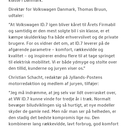
Direktør for Volkswagen Danmark, Thomas Bruun,
udtaler:
”At Volkswagen ID.7 igen bliver kåret til Årets Firmabil
og samtidig er den mest solgte bil i sin klasse, er et
kæmpe skulderklap fra både erhvervslivet og de private
brugere. For os vidner det om, at ID.7 leverer på de
afgørende parametre – komfort, rækkevidde og
kvalitet – og inspirerer endnu flere til at tage springet
til elektrisk mobilitet. Vi er både ydmyge og stolte over
den tillid, kunderne og juryen viser os.”
Christian Schacht, redaktør på Jyllands-Postens
motorredaktion og medlem af juryen, tilføjer:
“Jeg må indrømme, at jeg selv var lidt overrasket over,
at VW ID.7 kunne vinde for tredje år i træk. Normalt
bevæger biludviklingen sig så hurtigt, at nye modeller
skyder de gamle ned. Men når man ser på helheden, er
den stadig det bedste kompromis lige nu. Den
kombinerer lang rækkevidde, lavt forbrug, god komfort