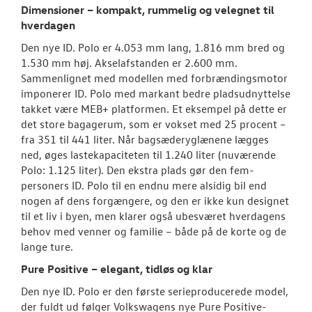
Dimensioner – kompakt, rummelig og velegnet til
hverdagen
Den nye ID. Polo er 4.053 mm lang, 1.816 mm bred og
1.530 mm høj. Akselafstanden er 2.600 mm.
Sammenlignet med modellen med forbrændingsmotor
imponerer ID. Polo med markant bedre pladsudnyttelse
takket være MEB+ platformen. Et eksempel på dette er
det store bagagerum, som er vokset med 25 procent –
fra 351 til 441 liter. Når bagsæderyglænene lægges
ned, øges lastekapaciteten til 1.240 liter (nuværende
Polo: 1.125 liter). Den ekstra plads gør den fem-
personers ID. Polo til en endnu mere alsidig bil end
nogen af dens forgængere, og den er ikke kun designet
til et liv i byen, men klarer også ubesværet hverdagens
behov med venner og familie – både på de korte og de
lange ture.
Pure Positive – elegant, tidløs og klar
Den nye ID. Polo er den første serieproducerede model,
der fuldt ud følger Volkswagens nye Pure Positive-