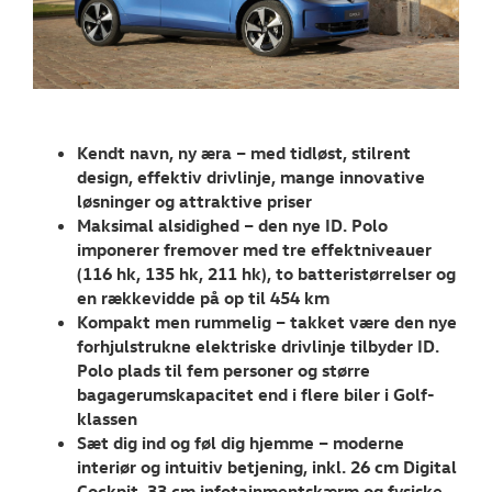
RESERVEDELE
NYHEDER
Semler Mobilit
åbner pladevæ
Kendt navn, ny æra – med tidløst, stilrent
design, effektiv drivlinje, mange innovative
Tilmeld dig V
løsninger og attraktive priser
Danmarks nyh
Maksimal alsidighed – den nye ID. Polo
imponerer fremover med tre effektniveauer
Aktuelt
(116 hk, 135 hk, 211 hk), to batteristørrelser og
en rækkevidde på op til 454 km
OM OS
Kompakt men rummelig – takket være den nye
forhjulstrukne elektriske drivlinje tilbyder ID.
Polo plads til fem personer og større
JOB OG KARRI
bagagerumskapacitet end i flere biler i Golf-
klassen
Sæt dig ind og føl dig hjemme – moderne
interiør og intuitiv betjening, inkl. 26 cm Digital
Cockpit, 33 cm infotainmentskærm og fysiske