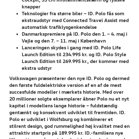
knapper
Teknologier fra større biler – ID. Polo fås som
ekstraudstyr med Connected Travel Assist med
automatisk trafiklysgenkendelse
Danmarkspremiere på ID. Polo den 1. – 4. maj i
Vejle og den 7. – 11. maj i København
Lanceringen skydes i gang med ID. Polo Life
Launch Edition til 234.995 kr. og ID. Polo Style
Launch Edition til 269.995 kr., der kommer med
ekstra udstyr
Volkswagen præsenterer den nye ID. Polo og dermed
den første fuldelektriske version af en af de mest
succesfulde modeller i mærkets historie. Med over
20 millioner solgte eksemplarer åbner Polo nu et nyt
kapitel i modellens lange historie – fuldstændig
gentænkt og konsekvent udviklet til fremtiden. ID.
Polo er udviklet i Wolfsburg og kombinerer et
stilrent design, god rummelighed høj kvalitet med en
attraktiv startpris på 189.995 kr. ID.-familiens nye