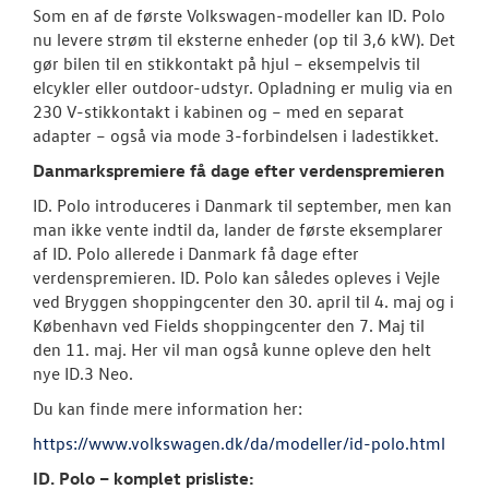
Som en af de første Volkswagen-modeller kan ID. Polo
nu levere strøm til eksterne enheder (op til 3,6 kW). Det
gør bilen til en stikkontakt på hjul – eksempelvis til
elcykler eller outdoor-udstyr. Opladning er mulig via en
230 V-stikkontakt i kabinen og – med en separat
adapter – også via mode 3-forbindelsen i ladestikket.
Danmarkspremiere få dage efter verdenspremieren
ID. Polo introduceres i Danmark til september, men kan
man ikke vente indtil da, lander de første eksemplarer
af ID. Polo allerede i Danmark få dage efter
verdenspremieren. ID. Polo kan således opleves i Vejle
ved Bryggen shoppingcenter den 30. april til 4. maj og i
København ved Fields shoppingcenter den 7. Maj til
den 11. maj. Her vil man også kunne opleve den helt
nye ID.3 Neo.
Du kan finde mere information her:
https://www.volkswagen.dk/da/modeller/id-polo.html
ID. Polo – komplet prisliste: