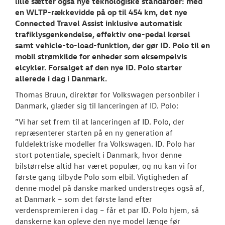
lille sætter også nye teknologiske standarder: med
en WLTP-rækkevidde på op til 454 km, det nye
Connected Travel Assist inklusive automatisk
trafiklysgenkendelse, effektiv one-pedal kørsel
samt vehicle-to-load-funktion, der gør ID. Polo til en
mobil strømkilde for enheder som eksempelvis
elcykler. Forsalget af den nye ID. Polo starter
allerede i dag i Danmark.
Thomas Bruun, direktør for Volkswagen personbiler i
Danmark, glæder sig til lanceringen af ID. Polo:
”Vi har set frem til at lanceringen af ID. Polo, der
repræsenterer starten på en ny generation af
fuldelektriske modeller fra Volkswagen. ID. Polo har
stort potentiale, specielt i Danmark, hvor denne
bilstørrelse altid har været populær, og nu kan vi for
første gang tilbyde Polo som elbil. Vigtigheden af
denne model på danske marked understreges også af,
at Danmark – som det første land efter
verdenspremieren i dag – får et par ID. Polo hjem, så
danskerne kan opleve den nye model længe før