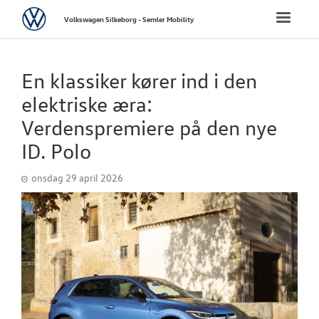
Volkswagen
Toggle
Volkswagen Silkeborg - Semler Mobility
naviga
FORSIDE
En klassiker kører ind i den
NYE PERSONBI
elektriske æra:
Verdenspremiere på den nye
NYE VAREBILER
ID. Polo
BRUGTE BILER
onsdag 29 april 2026
VÆRKSTED
SKADECENTER
TILBEHØR