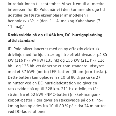
introduktionen til september. Vi ser frem til at mærke
interessen for ID. Polo, når vi i den kommende uge tid
udstiller de første eksemplarer af modellen i
henholdsvis Vejle (den. 1.– 4. maj) og København (7. –
11. maj).”
Rækkevidde på op til 454 km, DC-hurtigopladning
altid standard
ID. Polo bliver lanceret med en ny effektiv elektrisk
drivlinje med forhjulstræk og i tre effektniveauer på 85
kW (116 hk), 99 kW (135 hk) og 155 kW (211 hk). 116
hk - og 135 hk-versionerne er som standard udstyret
med et 37 kWh (netto) LFP-batteri (litium-jern-fosfat).
Dette batteri kan oplades fra 10 til 80 % på cirka 27
minutter ved en DC-hurtigladestation og giver en
rækkevidde på op til 328 km. 211 hk-drivlinjen får
strøm fra et 52 kWh-NMC-batteri (nikkel-mangan-
kobolt-batteri), der giver en rækkevidde på op til 454
km og kan oplades fra 10 til 80 % på cirka 24 minutter
ved DC-ladestationer.