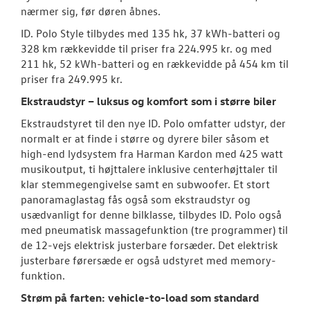
nærmer sig, før døren åbnes.
ID. Polo Style tilbydes med 135 hk, 37 kWh-batteri og
328 km rækkevidde til priser fra 224.995 kr. og med
211 hk, 52 kWh-batteri og en rækkevidde på 454 km til
priser fra 249.995 kr.
Ekstraudstyr – luksus og komfort som i større biler
Ekstraudstyret til den nye ID. Polo omfatter udstyr, der
normalt er at finde i større og dyrere biler såsom et
high-end lydsystem fra Harman Kardon med 425 watt
musikoutput, ti højttalere inklusive centerhøjttaler til
klar stemmegengivelse samt en subwoofer. Et stort
panoramaglastag fås også som ekstraudstyr og
usædvanligt for denne bilklasse, tilbydes ID. Polo også
med pneumatisk massagefunktion (tre programmer) til
de 12-vejs elektrisk justerbare forsæder. Det elektrisk
justerbare førersæde er også udstyret med memory-
funktion.
Strøm på farten: vehicle-to-load som standard