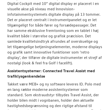
Digital Cockpit med 10” digital display er placeret i en
visuelle akse på niveau med Innovision-
infotainmentsystemets digitale display på 13 tommer.
Det er placeret centralt i instrumentpanelet og er let
tilgængeligt for både fører og forsædepassager. Det
har samme eksklusive fremtoning som en tablet i høj
kvalitet både i størrelse og grafisk præcision. Det
samlede kvalitetsindtryk afrundes af overskuelige og
let tilgængelige betjeningselementer, moderne displays
og grafik samt innovative funktioner som ‘retro
display’, der tilfører de digitale instrumenter et strejf af
nostalgi (look & feel fra Golf I facelift).
Assistentsystemer: Connected Travel Assist med
trafiklysgenkendelse
Takket være MEB+ og ny software leveres ID. Polo med
en lang række moderne assistentsystemer som
standard. Som ekstraudstyr tilbydes Travel Assist, der
holder bilen midt i vognbanen, holder den aktuelle
hastighedsbegrænsning og den rigtige afstand til