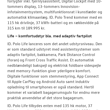
forlygter inkl. fjernlysassistent, Digital Cockpit med 10-
tommers display, 13-tommers Innovision-
infotainmentsystem, multifunktionsrat i kunstlæder og
automatisk klimaanlæg. ID. Polo Trend kommer med en
115 hk drivlinje, 37 kWh-batteri og en rækkevidde på
315 km til 189.995 kr.
Life – komfortudstyr bla. med adaptiv fartpilot
ID. Polo Life lanceres som det andet udstyrsniveau. Den
er som standard udstyret med assistentsystemer som
adaptiv fartpilot, bakkamera, Park Distance Control
(foran) og Front Cross Traffic Assist. Et automatisk
nedblændeligt bakspejl og elektrisk foldbare sidespejle
med memory-funktion giver yderligere komfort.
Digitale funktioner som stemmestyring, App Connect
til Apple CarPlay og Android Auto samt induktiv
opladning til smartphones er også standard. Hertil
kommer et variabelt bagagerumsgulv for endnu mere
praktisk anvendelse af det store bagagerum.
ID. Polo Life tilbydes enten med 135 hk motor, 37