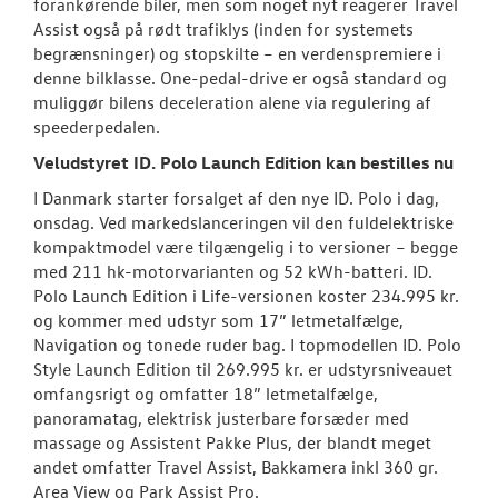
forankørende biler, men som noget nyt reagerer Travel
Assist også på rødt trafiklys (inden for systemets
begrænsninger) og stopskilte – en verdenspremiere i
denne bilklasse. One-pedal-drive er også standard og
muliggør bilens deceleration alene via regulering af
speederpedalen.
Veludstyret ID. Polo Launch Edition kan bestilles nu
I Danmark starter forsalget af den nye ID. Polo i dag,
onsdag. Ved markedslanceringen vil den fuldelektriske
kompaktmodel være tilgængelig i to versioner – begge
med 211 hk-motorvarianten og 52 kWh-batteri. ID.
Polo Launch Edition i Life-versionen koster 234.995 kr.
og kommer med udstyr som 17” letmetalfælge,
Navigation og tonede ruder bag. I topmodellen ID. Polo
Style Launch Edition til 269.995 kr. er udstyrsniveauet
omfangsrigt og omfatter 18” letmetalfælge,
panoramatag, elektrisk justerbare forsæder med
massage og Assistent Pakke Plus, der blandt meget
andet omfatter Travel Assist, Bakkamera inkl 360 gr.
Area View og Park Assist Pro.