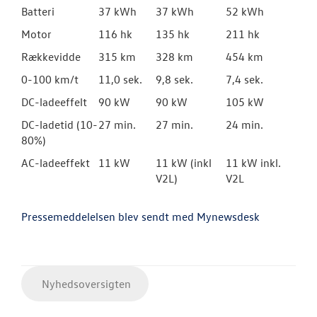
Batteri
37 kWh
37 kWh
52 kWh
Motor
116 hk
135 hk
211 hk
Rækkevidde
315 km
328 km
454 km
0-100 km/t
11,0 sek.
9,8 sek.
7,4 sek.
DC-ladeeffelt
90 kW
90 kW
105 kW
DC-ladetid (10-
27 min.
27 min.
24 min.
80%)
AC-ladeeffekt
11 kW
11 kW (inkl
11 kW inkl.
V2L)
V2L
Pressemeddelelsen blev sendt med Mynewsdesk
Nyhedsoversigten