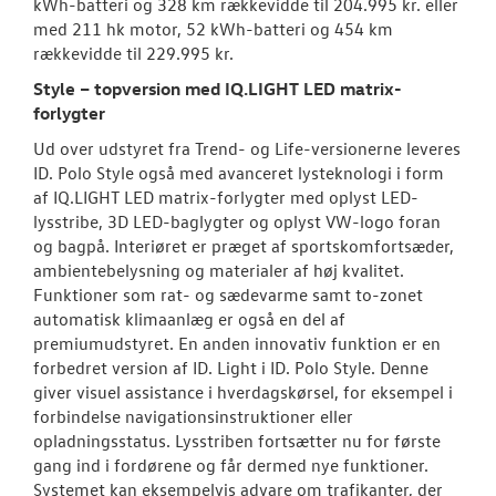
kWh-batteri og 328 km rækkevidde til 204.995 kr. eller
med 211 hk motor, 52 kWh-batteri og 454 km
rækkevidde til 229.995 kr.
Style – topversion med IQ.LIGHT LED matrix-
forlygter
Ud over udstyret fra Trend- og Life-versionerne leveres
ID. Polo Style også med avanceret lysteknologi i form
af IQ.LIGHT LED matrix-forlygter med oplyst LED-
lysstribe, 3D LED-baglygter og oplyst VW-logo foran
og bagpå. Interiøret er præget af sportskomfortsæder,
ambientebelysning og materialer af høj kvalitet.
Funktioner som rat- og sædevarme samt to-zonet
automatisk klimaanlæg er også en del af
premiumudstyret. En anden innovativ funktion er en
forbedret version af ID. Light i ID. Polo Style. Denne
giver visuel assistance i hverdagskørsel, for eksempel i
forbindelse navigationsinstruktioner eller
opladningsstatus. Lysstriben fortsætter nu for første
gang ind i fordørene og får dermed nye funktioner.
Systemet kan eksempelvis advare om trafikanter, der